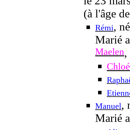
le 23 mar
(à l'âge d
, n
Rémi
Marié 
Maelen
,
Chloé
Rapha
Etienn
,
Manuel
Marié 