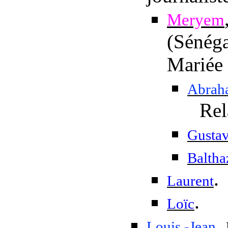
Meryem
(Sénéga
Mariée
Abrah
Rel
Gusta
Baltha
.
Laurent
.
Loïc
,
Louis -Jean