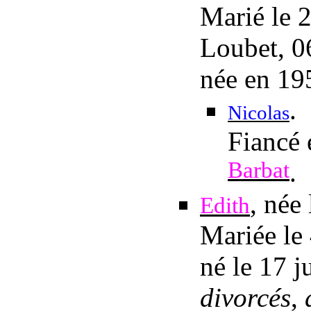
Marié
le 
Loubet, 0
née en 19
.
Nicolas
Fiancé 
Barbat
.
, née
Edith
Mariée
le
né
le 17 j
divorcés
,