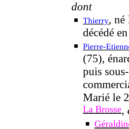
dont
, né
Thierry
décédé en 
Pierre-Etienn
(75), énar
puis sous-
commercia
Marié
le 
La Brosse
,
Géraldin