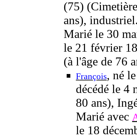
(75) (Cimetière
ans), industriel
Marié
le 30 ma
le 21 février 1
(à l'âge de 76 
, né
l
François
décédé
le 4
80 ans), Ing
Marié avec
A
le 18 décem