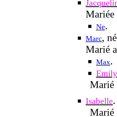
Jacqueli
Mariée
.
Ne
, n
Marc
Marié 
.
Max
Emil
Marié
.
Isabelle
Marié