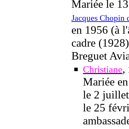
Mariée
le 1
Jacques Chopin 
en 1956 (à l'
cadre (1928),
Breguet Avi
,
Christiane
Mariée e
le 2 juill
le 25 févr
ambassade