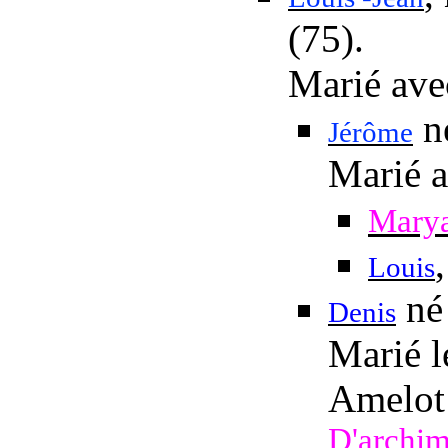
(75).
Marié av
né
Jérôme
Marié 
Mary
Louis
né 
Denis
Marié l
Amelot
D'archi