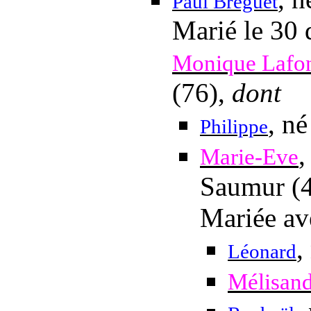
Paul Breguet
Marié
le 30
Monique Lafo
(76),
dont
, n
Philippe
,
Marie-Eve
Saumur (4
Mariée a
,
Léonard
Mélisan