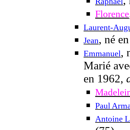
,
Raphaël
Florence
Laurent-Augu
, né e
Jean
, 
Emmanuel
Marié av
en 1962,
Madelei
Paul Arm
Antoine L