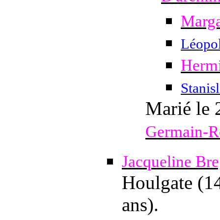
Marg
Léopo
Herm
Stanis
Marié
le 
Germain-R
Jacqueline Bre
Houlgate (14
ans).