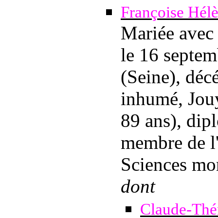
Françoise Hél
Mariée ave
le 16 septe
(Seine), dé
inhumé, Jouy
89 ans), dip
membre de l'
Sciences mor
dont
Claude-Thé