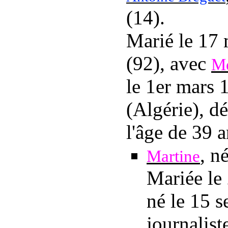
(14).
Marié
le 17
(92), avec
Me
le 1er mars 
(Algérie), d
l'âge de 39 
, n
Martine
Mariée
le
né
le 15 
journalist