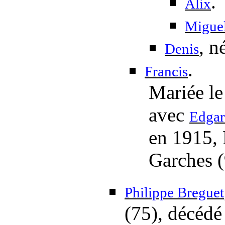
.
Alix
Migue
, n
Denis
.
Francis
Mariée
le
avec
Edgar
en 1915, 
Garches (
Philippe Breguet
(75), décéd