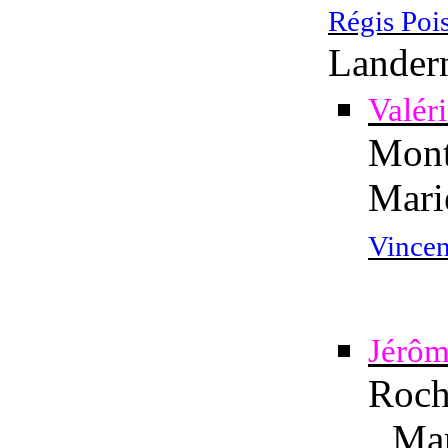
Régis Poi
Lander
Valér
Mont
Mari
Vincen
Jérô
Roch
Mar