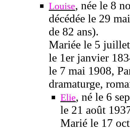
, née
le 8 n
Louise
décédée
le 29 ma
de 82 ans).
Mariée
le 5 juill
le 1er janvier 18
le 7 mai 1908
, Pa
dramaturge, roma
, né
le 6 se
Elie
le 21 août 193
Marié
le 17 oc