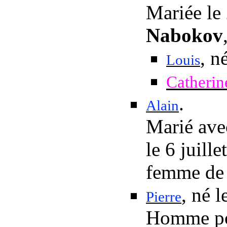
Mariée
le
Nabokov
, n
Louis
Catherin
.
Alain
Marié av
le 6 juill
femme de l
, né
l
Pierre
Homme pol