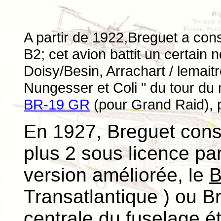
A partir de 1922,Breguet a cons
B2; cet avion battit un certain 
Doisy/Besin, Arrachart / lemaitre
Nungesser et Coli " du tour du
BR-19 GR
(pour Grand Raid), 
En 1927, Breguet const
plus 2 sous licence p
version améliorée, le
B
Transatlantique ) ou Br
centrale du fuselage ét