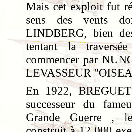
Mais cet exploit fut ré
sens des vents do
LINDBERG, bien des 
tentant la traversé
commencer par NUNG
LEVASSEUR "OISEA
En 1922, BREGUET f
successeur du fam
Grande Guerre , l
construit à 12 000 exe