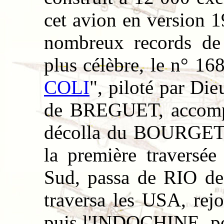
cet avion en version 
nombreux records de 
plus célèbre, le n° 16
COLI
", piloté par D
de BREGUET, accomp
décolla du BOURGET l
la première traversée
Sud, passa de RIO
traversa les USA, rej
puis l'INDOCHINE, pou