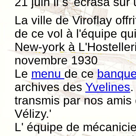
21 juin il s' écrasa s
La ville de Viroflay off
de ce vol à l'équipe qui
New-york à L'Hostelle
novembre 1930
Le
menu
de ce
banque
archives des
Yvelines
.
transmis par nos amis
Vélizy.'
L' équipe de mécanicie